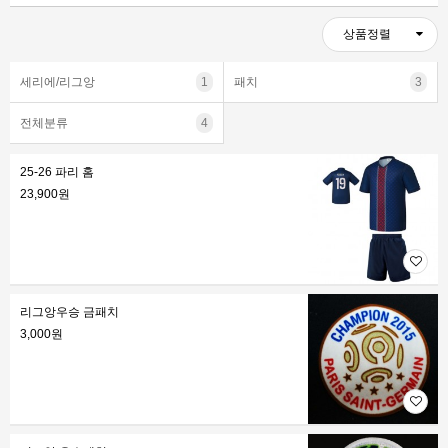
상품정렬
세리에/리그앙
1
패치
3
전체분류
4
25-26 파리 홈
23,900원
리그앙우승 금패치
3,000원