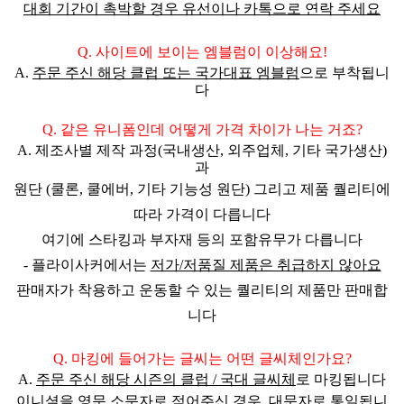
대회 기간이 촉박할 경우 유선이나 카톡으로 연락 주세요
Q. 사이트에 보이는 엠블럼이 이상해요!
A.
주문 주신
해당 클럽 또는 국가대표 엠블럼
으로 부착됩니
다
Q. 같은 유니폼인데 어떻게 가격 차이가 나는 거죠?
A. 제조사별 제작 과정(국내생산, 외주업체, 기타 국가생산)
과
원단 (쿨론, 쿨에버, 기타 기능성 원단) 그리고 제품 퀄리티에
따라 가격이 다릅니다
여기에 스타킹과 부자재 등의 포함유무가 다릅니다
- 플라이사커에서는
저가/저품질 제품은 취급하지 않아요
판매자가 착용하고 운동할 수 있는 퀄리티의 제품만 판매
합
니다
Q. 마킹에 들어가는 글씨는 어떤 글씨체인가요?
A.
주문 주신
해당 시즌의 클럽 / 국대 글씨체
로 마킹됩니다
이니셜을
영문 소문자로 적어주신 경우, 대문자로 통일
됩니