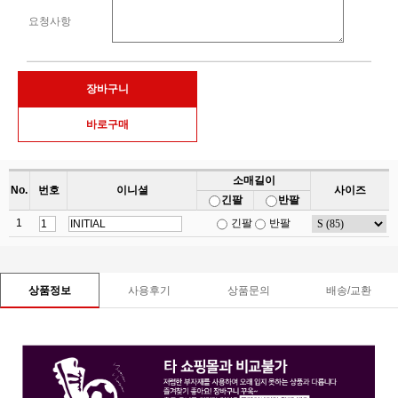
요청사항
소매길이
No.
번호
이니셜
사이즈
긴팔
반팔
1
긴팔
반팔
사용후기
상품문의
배송/교환
상품정보