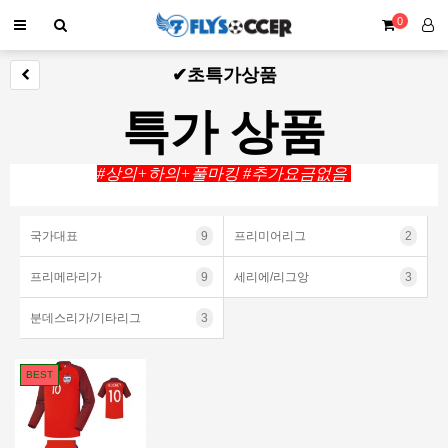
0
✔초특가상품
특가 상품
#상의+하의+풀마킹 #추가요금없음
#상의+하의+풀마킹 #추가요금없음
국가대표
9
프리미어리그
2
프리메라리가
9
세리에/리그앙
3
분데스리가/기타리그
3
BEST