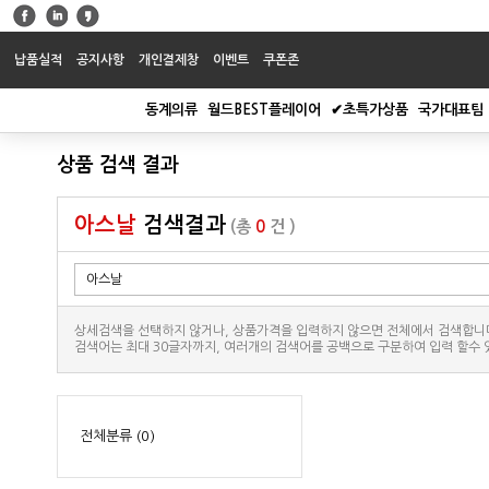
납품실적
공지사항
개인결제창
이벤트
쿠폰존
동계의류
월드BEST플레이어
✔초특가상품
국가대표팀
상품 검색 결과
아스날
검색결과
(총
0
건 )
상세검색을 선택하지 않거나, 상품가격을 입력하지 않으면 전체에서 검색합니
검색어는 최대 30글자까지, 여러개의 검색어를 공백으로 구분하여 입력 할수 
전체분류
(0)