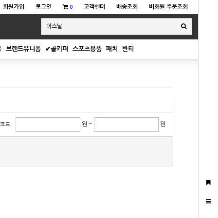
회원가입
로그인
고객센터
배송조회
비회원 주문조회
0
용
브랜드유니폼
✔골키퍼
스포츠용품
패치
반티
원 ~
원
코드