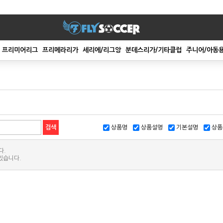
프리미어리그
프리메라리가
세리에/리그앙
분데스리가/기타클럽
주니어/아동
상품명
상품설명
기본설명
상품
다.
있습니다.