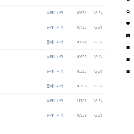
플라이싸커
10671
12-31
플라이싸커
10425
12-31
플라이싸커
10844
12-31
플라이싸커
10628
12-31
플라이싸커
10325
12-31
플라이싸커
10799
12-31
플라이싸커
11383
12-31
플라이싸커
10839
12-31