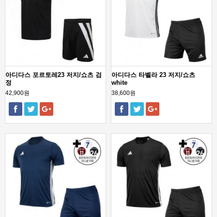
아디다스 포르토레23 저지/쇼츠 검
아디다스 타벨라 23 저지/쇼츠
정
white
42,900원
38,600원