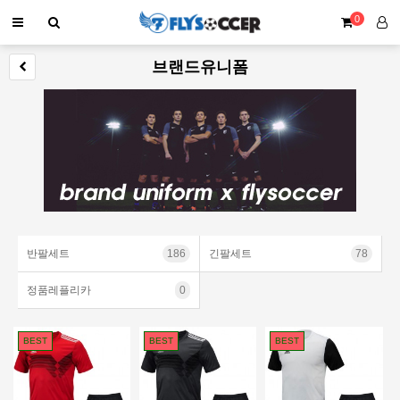
0
브랜드유니폼
반팔세트
186
긴팔세트
78
정품레플리카
0
BEST
BEST
BEST